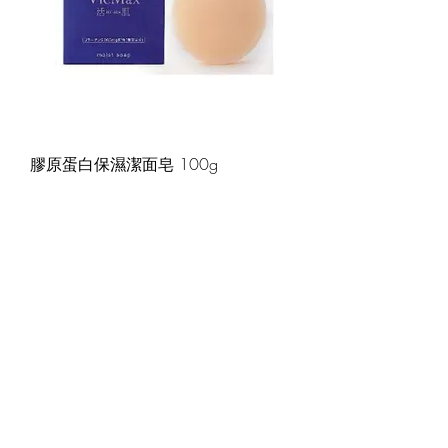
膠原蛋白保濕潔面皂 100g
價格
HK$195.00
無庫存
暢銷熱賣產品