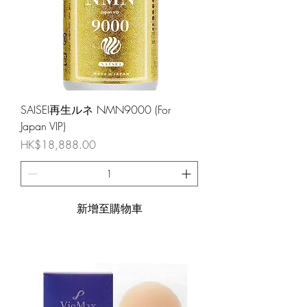
SAISEI再生ルネ NMN9000 (For
Japan VIP)
價格
HK$18,888.00
新增至購物車