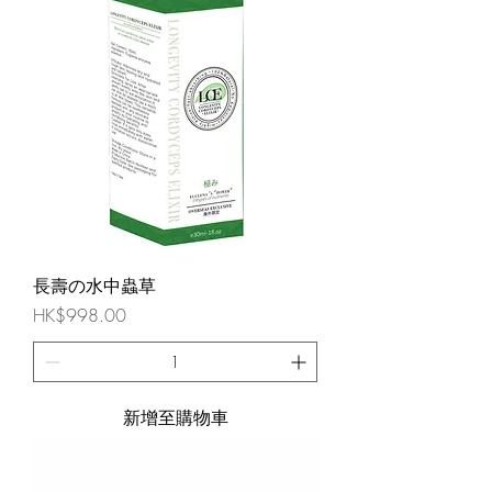
長壽の水中蟲草
價格
HK$998.00
新增至購物車