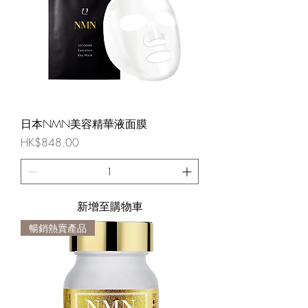
日本NMN美容精華液面膜
價格
HK$848.00
新增至購物車
暢銷熱賣產品