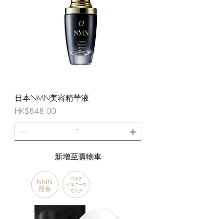
日本NMN美容精華液
價格
HK$848.00
新增至購物車