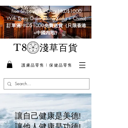
Free Shipping for Over HKD$1000
With Every Order (Hong Kong + China)
訂單滿HKD$1000免費送貨（只限香港
+中國內地）
淺草百貨
T8
護膚品零售 I 保健品零售
讓自己健康是美德!
讓他人健康是功德!