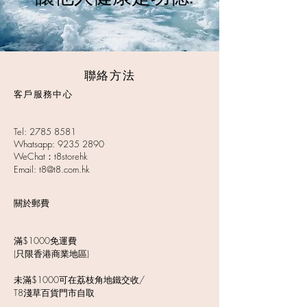
​聯絡方法
客戶服務中心
Tel:
2785 8581
Whatsapp:
9235 2890
WeChat：t8storehk
Email: t8@t8.com.hk
​關於郵費
滿$1000免運費
(只限香港商業地區)
未滿$1000可在荔枝角地鐵交收/
T8淺草百貨門市自取