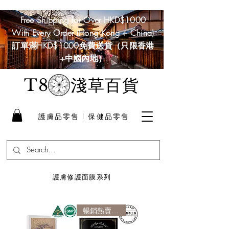
Free Shipping for Over HKD$1000
With Every Order (Hong Kong + China)
訂單滿HKD$1000免費送貨（只限香港
+中國內地）
淺草百貨
T8
護膚品零售 I 保健品零售
護膚修護面膜系列
暢銷熱賣產品