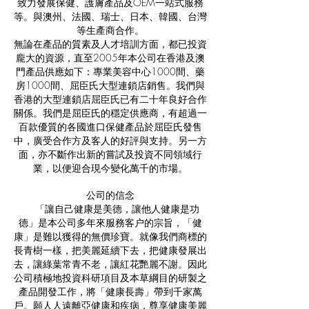
致力發展保健、護膚產品及OEM一站式服務
等。與澳州、法國、瑞士、日本、韓國、台灣
等生產商合作。
無論在產品的質素及人才培訓方面，都已投資
龐大的資源，直至2005年本公司在香港及澳
門產品供應如下：專業美容中心1000間、藥
房1000間、屈臣氏大型連鎖店銷售。我們與
香港的大型連鎖店屈臣氏已有二十年良好合作
關係。我們是屈臣氏的穩定供應商，有超過一
百款優質的各國進口保健產品於屈臣氏發售
中，廣受合作方及客人的好評與支持。另一方
面，亦不斷作出新的嘗試及投資不同領域行
業，以便迎合現今變化萬千的市場。
公司的信念
「讓自己健康是美德，讓他人健康是功
德」是本公司多年來服務客户的宗旨，「健
康」是難以獲得的無價珍寶。就像我們商標的
長青樹一樣，把美麗延續下去，把健康發展出
去，讓綠葉常青不老，讓紅花艷麗不謝。因此
公司積極地投資科研項目及本草綱目的研製之
產品開發工作，將「健康長壽」帶到千家萬
戶。願人人遠離亞健康和疾病，尊享健康美麗