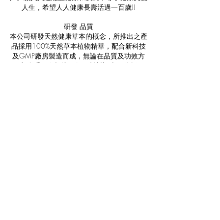
人生，希望人人健康長壽活過一百歲!!
研發 品質
本公司研發天然健康草本的概念，所推出之產
品採用100%天然草本植物精華，配合新科技
及GMP廠房製造而成，無論在品質及功效方
面都合乎國際標準，如原材料調查、分析工
程、細菌含量檢查、均以嚴格徹底的管理機
制，證明不含重金屬、激素、西藥成份、防腐
劑、或其他致癌物質，保證絕對安全，絕對是
您的信心之選!
JOIN OUR NEWSLETTER
Subscribe Now