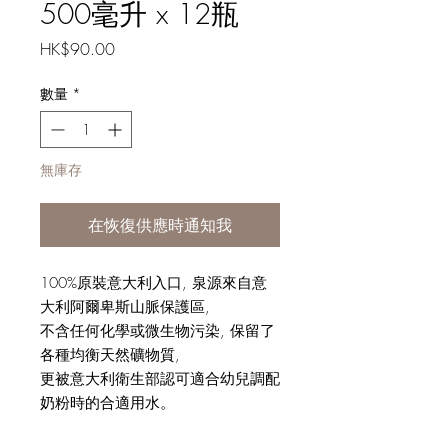
500毫升 x 12瓶
價
HK$90.00
格
數量
*
無庫存
在恢復供應時通知我
100%原裝意大利入口, 泉源來自意
大利阿爾卑斯山脈保護區,
不含任何化學或微生物污染, 保留了
各種均衡天然礦物質,
更被意大利衛生部認可適合幼兒調配
奶粉時的合適用水。