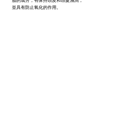
脂的成分，有保持頭皮和頭髮濕潤，
並具有防止氧化的作用。
功效/效果
蘊含植物由來的保濕成分，可使頭髮光
目標
澤艷麗。
有白髮問題和那些想要自然色染髮的人
使用方法
士。
洗髮水清洗頭髮和頭皮後，用毛巾等除
去水分。 （※由於皮脂等原因，導致
頭髮臟時不易染色。充分去除水分會使
染色效果變好。）以在意的地方為中心
取適量（乒乓球大小）均勻塗抹於頭髮
JOIN OUR NEWSLETTER
上。初次使用時約15分鐘，第二次
起，約3～5分鐘以護理感覺使用即
可。 （※初次使用可能不易染色，建
議您稍等一會再沖洗。）然後徹底沖
洗，直到沖洗過的水中沒有顏色為止。
Subscribe Now
接著用毛巾除去頭髮上的水分，用吹風