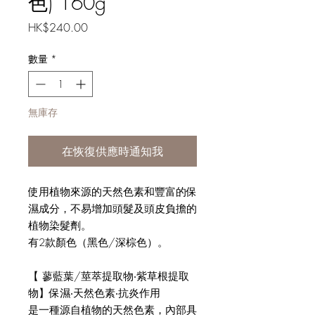
色) 160g
價
HK$240.00
格
數量
*
無庫存
在恢復供應時通知我
使用植物來源的天然色素和豐富的保
濕成分，不易增加頭髮及頭皮負擔的
植物染髮劑。
有2款顏色（黑色/深棕色）。
【 蓼藍葉/莖萃提取物‧紫草根提取
物】保濕‧天然色素‧抗炎作用
是一種源自植物的天然色素，內部具