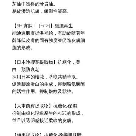
芽油中獲得的珍貴油。
易於滲透肌膚，保濕性能高。
【SH-寡肽-1（EGF)】細胞再生
能通過肌膚提供補給，有助於隨著年
齡降低皮膚的固有強度並促進皮膚細
胞的形成。
【日本晚櫻花提取物】抗糖化，美
白，預防衰老
採用日本的櫻花，萃取其精華液。
促進膠原蛋白的生成，抑制酪氨酸酶
的活性作用。抑制皺紋及鬆弛。
【大車前籽提取物】抗糖化‧保濕
抑制由糖化現象產生的AGE的形成，
並且以透明感接近柔軟的皮膚。
【梅果提取物】抗糖化‧改善肌肤暗