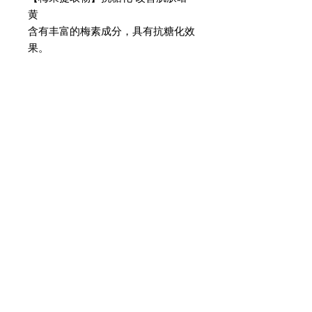
黄
含有丰富的梅素成分，具有抗糖化效
果。
功效/效果
保濕、補水、淡化皺紋、提高彈性和韌
目標
性。
‧想要給予肌膚彈力潤澤的人士
使用方法
‧想要預防斑點的人士
‧在意痘痘的人士
取適量本品於手中，塗抹於面部並加以
充分按摩。
JOIN OUR NEWSLETTER