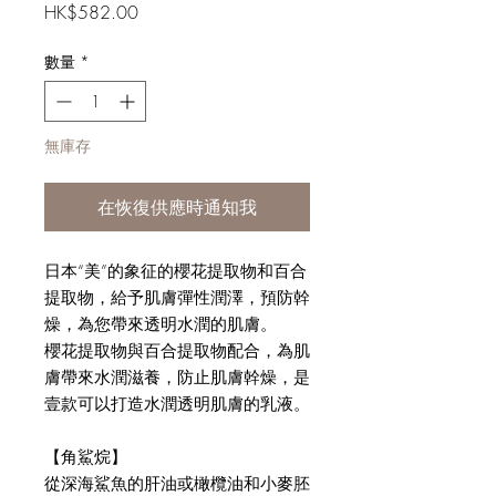
價
HK$582.00
格
數量
*
無庫存
在恢復供應時通知我
日本“美”的象征的櫻花提取物和百合
提取物，給予肌膚彈性潤澤，預防幹
燥，為您帶來透明水潤的肌膚。
櫻花提取物與百合提取物配合，為肌
膚帶來水潤滋養，防止肌膚幹燥，是
壹款可以打造水潤透明肌膚的乳液。
【角鯊烷】
從深海鯊魚的肝油或橄欖油和小麥胚