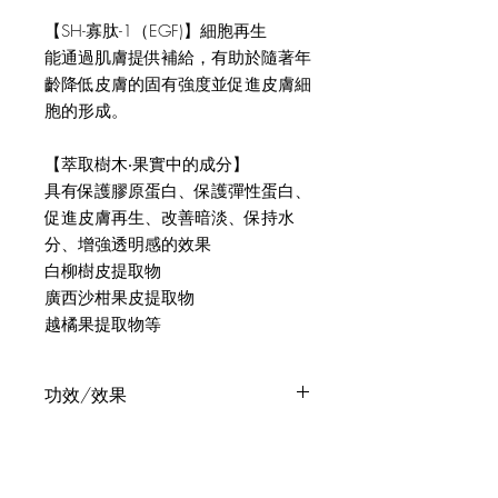
【SH-寡肽-1（EGF)】細胞再生
能通過肌膚提供補給，有助於隨著年
齡降低皮膚的固有強度並促進皮膚細
胞的形成。
【萃取樹木‧果實中的成分】
具有保護膠原蛋白、保護彈性蛋白、
促進皮膚再生、改善暗淡、保持水
分、增強透明感的效果
白柳樹皮提取物
廣西沙柑果皮提取物
越橘果提取物等
功效/效果
保濕、淡化斑痕、除皺。
目標
針對想要消除眼周細紋、法令紋的人