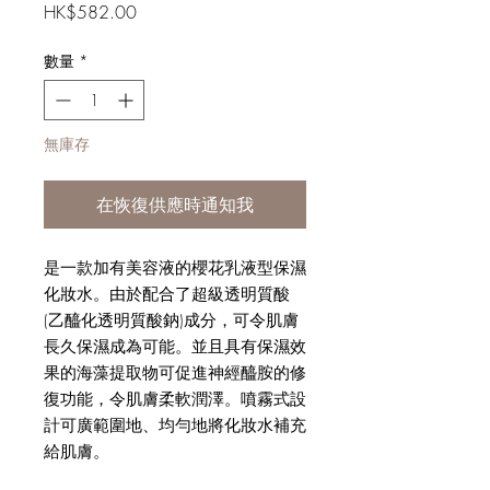
價
HK$582.00
格
數量
*
無庫存
在恢復供應時通知我
是一款加有美容液的櫻花乳液型保濕
化妝水。由於配合了超級透明質酸
(乙醯化透明質酸鈉)成分，可令肌膚
長久保濕成為可能。並且具有保濕效
果的海藻提取物可促進神經醯胺的修
復功能，令肌膚柔軟潤澤。噴霧式設
計可廣範圍地、均勻地將化妝水補充
給肌膚。