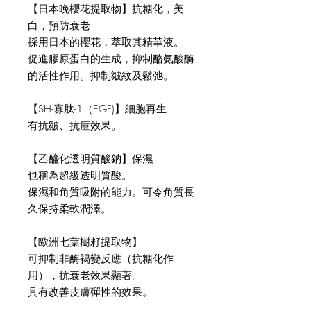
【日本晚櫻花提取物】抗糖化，美
白，預防衰老
採用日本的櫻花，萃取其精華液。
促進膠原蛋白的生成，抑制酪氨酸酶
的活性作用。抑制皺紋及鬆弛。
【SH-寡肽-1（EGF)】細胞再生
有抗皺、抗痘效果。
【乙醯化透明質酸鈉】保濕
也稱為超級透明質酸。
保濕和角質吸附的能力。可令角質長
久保持柔軟潤澤。
【歐洲七葉樹籽提取物】
可抑制非酶褐變反應（抗糖化作
用），抗衰老效果顯著。
具有改善皮膚彈性的效果。