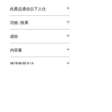
此產品適合以下人仕
滋陰補腎、腰酸背痛
功效/效果
功能減退者、生活不規律
日夜顛倒者、病後體虛者
溫和保腎助陽
抵抗力差、活力不足
成份
提高活力，益氣強身
記憶力減退、 病後體虛者
延緩機體衰老，恢復年輕
澳洲紅袋鼠睪丸提取精華6000mg，角
溫和調理，緩解疲勞
內容量
豆干粉、抗壞血酸、鈣、硬脂酸鎂、栗
殼
50000mg X 100粒
建議服用方法
(四至八盒為一週期)：
特別建議
成人每日1粒
如配合清肺靈、養肝護身靈。腎肺肝三
方位健康護航，功效加倍。