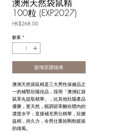
澳洲天然袋鼠精
100粒 (EXP2027)
價
HK$268.00
格
數量
*
新增至購物車
澳洲天然袋鼠精是三大男性保健品之
一的補腎壯陽佳品，採用「澳洲紅袋
鼠睪丸提取精華」，比其他壯陽產品
優勝，更天然，能調節睪酮在體內的
濃度水平；直接補充男仕精華，壯腰
益精，持久力，令男仕重拾剛勁挺拔
的雄風。