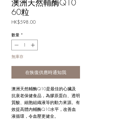
澳洲天然輔酶Q10
60粒
價
HK$598.00
格
數量
*
無庫存
在恢復供應時通知我
澳洲天然輔酶Q10是最佳的心臟及
抗衰老保健食品，為膠原蛋白、透明
質酸、細胞組織液等的動力來源。有
效提高體內輔酶Q10水平，改善血
液循環，令血壓更健全。