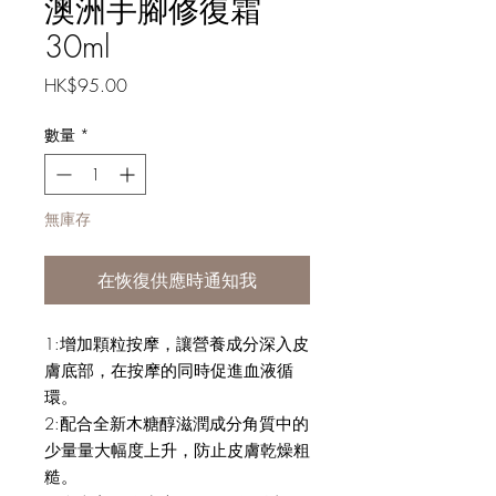
澳洲手腳修復霜
30ml
價
HK$95.00
格
數量
*
無庫存
在恢復供應時通知我
1:增加顆粒按摩，讓營養成分深入皮
膚底部，在按摩的同時促進血液循
環。
2:配合全新木糖醇滋潤成分角質中的
少量量大幅度上升，防止皮膚乾燥粗
糙。