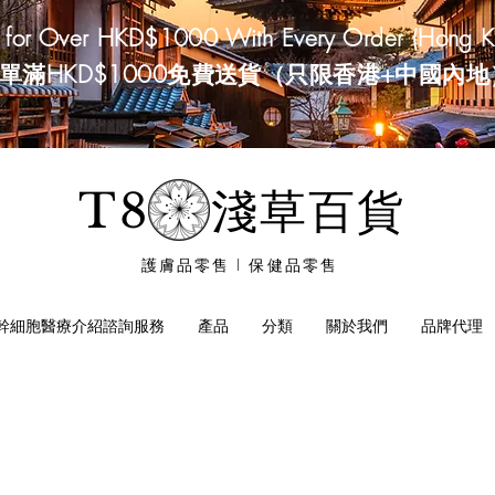
g for Over HKD$1000 With Every Order (Hong K
單滿HKD$1000免費送貨（只限香港+中國內地
淺草百貨
T8
護膚品零售 I 保健品零售
幹細胞醫療介紹諮詢服務
產品
分類
關於我們
​品牌代理