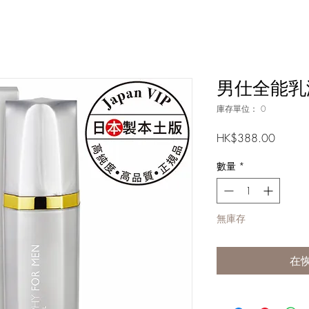
男仕全能乳液
庫存單位： 0
價
HK$388.00
格
數量
*
無庫存
在