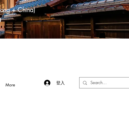
ong + China)
）
登入
More