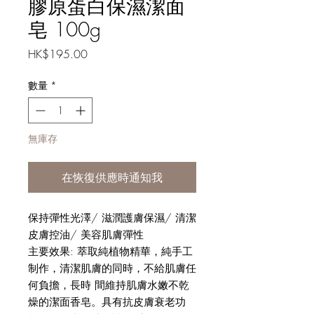
膠原蛋白保濕潔面
皂 100g
價
HK$195.00
格
數量
*
無庫存
在恢復供應時通知我
保持彈性光澤/ 滋潤護膚保濕/ 清潔
皮膚控油/ 美容肌膚彈性
主要效果: 萃取純植物精華，純手工
制作，清潔肌膚的同時，不給肌膚任
何負擔，長時 間維持肌膚水嫩不乾
燥的潔面香皂。具有抗皮膚衰老功