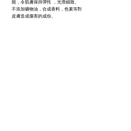
能，令肌膚保持彈性 ，光滑細致。
不添加礦物油，合成香料，色素等對
皮膚造成傷害的成份。
JOIN OUR NEWSLETTER
Subscribe Now