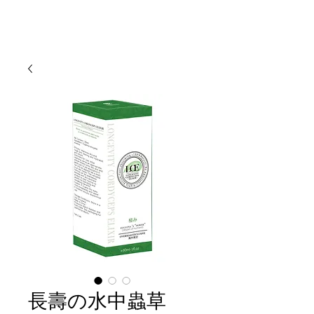
長壽の水中蟲草