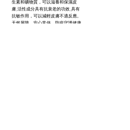
生素和礦物質，可以滋養和保濕皮
膚,活性成分具有抗衰老的功效,具有
抗敏作用，可以減輕皮膚不適反應。
天然屏障，安心常伴，防疫守護健康
JOIN OUR NEWSLETTER
Subscribe Now