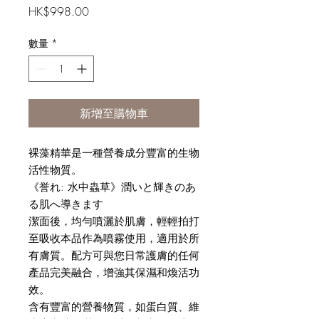
價
HK$998.00
格
數量
*
新增至購物車
裸藻精華是一種營養成分豐富的生物
活性物質。
《誉れ: 水中蟲草》潤いと輝きのあ
る肌へ導きます
潔面後，均勻噴灑於肌膚，輕輕拍打
至吸收本品作為噴霧使用，適用於所
有膚質。配方可與您日常護膚的任何
產品完美融合，增強其保濕和煥活功
效。
含有豐富的營養物質，如蛋白質、維