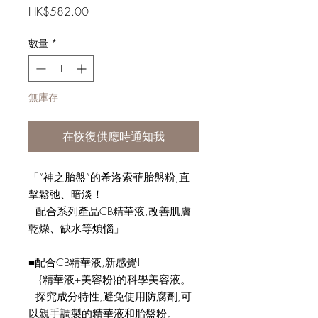
價
HK$582.00
格
數量
*
無庫存
在恢復供應時通知我
「“神之胎盤”的希洛索菲胎盤粉,直
擊鬆弛、暗淡！
配合系列產品CB精華液,改善肌膚
乾燥、缺水等煩惱」
■配合CB精華液,新感覺!
{精華液+美容粉}的科學美容液。
探究成分特性,避免使用防腐劑,可
以親手調製的精華液和胎盤粉。