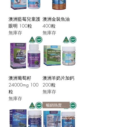
澳洲藍莓兒童護
澳洲金裝魚油
眼明 100粒
400粒
無庫存
無庫存
澳洲葡萄籽
澳洲羊奶片加鈣
24000mg 100
200粒
粒
無庫存
無庫存
暢銷熱賣產品